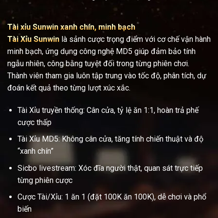
Tài xỉu Sunwin xanh chín, minh bạch
Tài Xỉu Sunwin
là sảnh cược trọng điểm với cơ chế vận hành
minh bạch, ứng dụng công nghệ MD5 giúp đảm bảo tính
ngẫu nhiên, công bằng tuyệt đối trong từng phiên chơi.
Thành viên tham gia luôn tập trung vào tốc độ, phân tích, dự
đoán kết quả theo từng lượt xúc xắc.
Tài Xỉu truyền thống: Cân cửa, tỷ lệ ăn 1:1, hoàn trả phế
cược thấp
Tài Xỉu MD5: Không cân cửa, tăng tính chiến thuật và độ
“xanh chín”
Sicbo livestream: Xóc đĩa người thật, quan sát trực tiếp
từng phiên cược
Cược Tài/Xỉu: 1 ăn 1 (đặt 100K ăn 100K), dễ chơi và phổ
biến